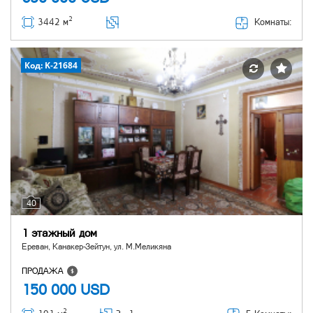
2
Комнаты:
3442 м
Код: K-21684
40
1 этажный дом
Ереван, Канакер-Зейтун, ул. М.Меликяна
ПРОДАЖА
150 000
USD
2