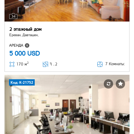
34
2 этажный дом
Ереван, Давташен,
АРЕНДА
5 000
USD
2
7 Комнаты:
170 м
Հ ․
2
Код: K-21752