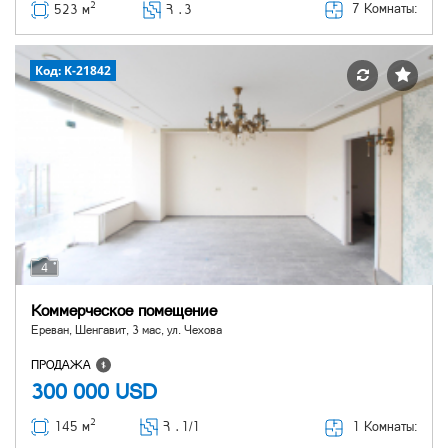
2
7 Комнаты:
523 м
Հ ․
3
Код: K-21842
4
Коммерческое помещение
Ереван, Шенгавит, 3 мас, ул. Чехова
ПРОДАЖА
300 000
USD
2
1 Комнаты:
145 м
Հ ․
1/1