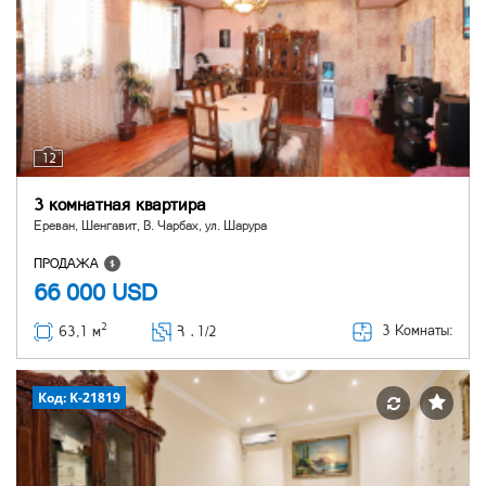
12
3 комнатная квартира
Ереван, Шенгавит, В. Чарбах, ул. Шарура
ПРОДАЖА
66 000
USD
2
3 Комнаты:
63,1 м
Հ ․
1/2
Код: K-21819