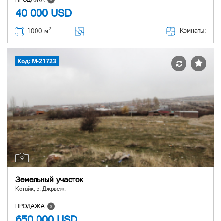
ПРОДАЖА
40 000
USD
2
Комнаты:
1000 м
Код: M-21723
9
Земельный участок
Котайк, с. Джрвеж,
ПРОДАЖА
650 000
USD