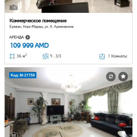
16
Коммерческое помещение
Ереван, Норк-Мараш, ул. А. Арменакяна
АРЕНДА
109 999
AMD
2
1 Комнаты:
36 м
Հ ․
3/3
Код: M-21750
68