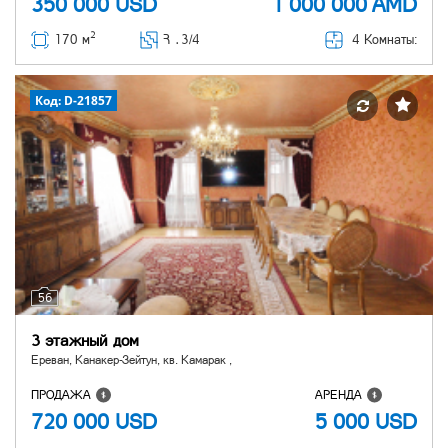
350 000
USD
1 000 000
AMD
2
4 Комнаты:
170 м
Հ ․
3/4
Код: D-21857
56
3 этажный дом
Ереван, Канакер-Зейтун, кв. Камарак ,
ПРОДАЖА
АРЕНДА
720 000
USD
5 000
USD