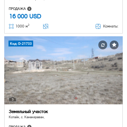
ПРОДАЖА
16 000
USD
2
Комнаты:
1000 м
Код: D-21733
3
Земельный участок
Котайк, с. Канакераван,