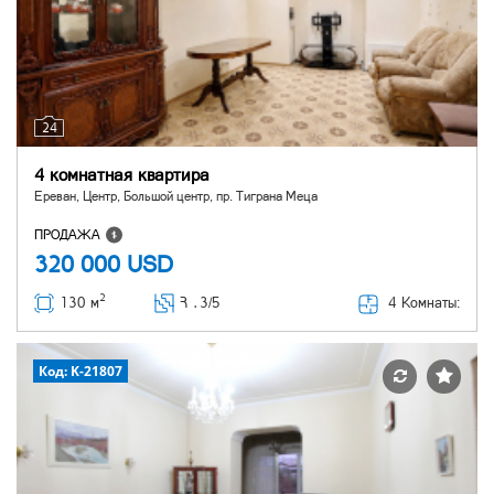
24
4 комнатная квартира
Ереван, Центр, Большой центр, пр. Тиграна Меца
ПРОДАЖА
320 000
USD
2
4 Комнаты:
130 м
Հ ․
3/5
Код: K-21807