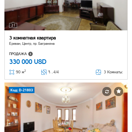
21
3 комнатная квартира
Ереван, Центр, пр. Баграмяна
ПРОДАЖА
330 000
USD
2
3 Комнаты:
90 м
Հ ․
4/4
Код: D-21803