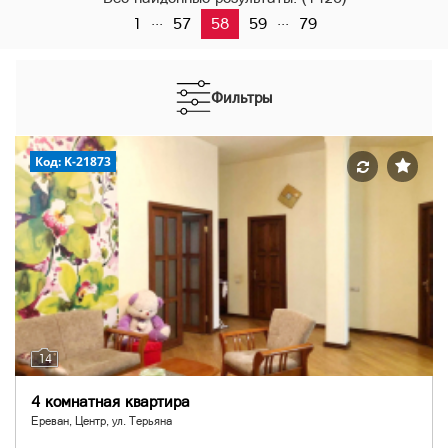
...
...
1
57
58
59
79
Фильтры
Код: K-21873
14
4 комнатная квартира
Ереван, Центр, ул. Терьяна