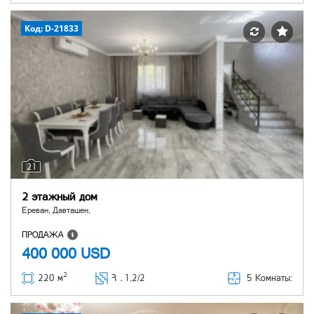
Код: D-21833
21
2 этажный дом
Ереван, Давташен,
ПРОДАЖА
400 000
USD
2
5 Комнаты:
220 м
Հ ․
1,2/2