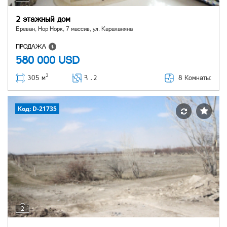
2 этажный дом
Ереван, Нор Норк, 7 массив, ул. Караханяна
ПРОДАЖА
580 000
USD
2
8 Комнаты:
305 м
Հ ․
2
Код: D-21735
2