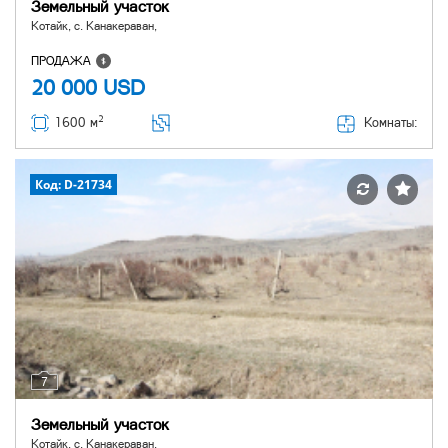
Земельный участок
Котайк, с. Канакераван,
ПРОДАЖА
20 000
USD
2
Комнаты:
1600 м
Код: D-21734
7
Земельный участок
Котайк, с. Канакераван,