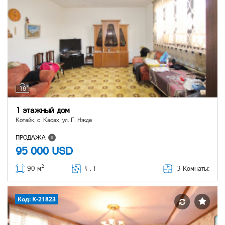
18
1 этажный дом
Котайк, с. Касах, ул. Г. Нжде
ПРОДАЖА
95 000
USD
2
3 Комнаты:
90 м
Հ ․
1
Код: K-21823