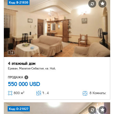
Код: B-21830
14
4 этажный дом
Ереван, Малатия-Себастия, кв. Ной,
ПРОДАЖА
550 000
USD
2
8 Комнаты:
800 м
Հ ․
4
Код: D-21827