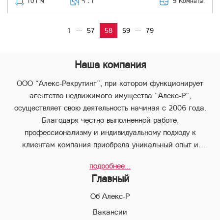
5 Комнаты:
101 м
Հ ․
1
...
...
1
57
58
59
79
Наша компания
ООО “Алекс-Рекрутинг”, при котором функционирует
агентство недвижимого имущества “Алекс-Р”,
осуществляет свою деятельность начиная с 2006 года.
Благодаря честно выполненной работе,
профессионализму и индивидуальному подходу к
клиентам компания приобрела уникальный опыт и
стабильно занимает лидирующее положение.
подробнее...
В компании “Алекс-Р” предоставляется целый пакет
Главный
услуг, что позволяет клиенту с наименьшими потерями во
времени совершить любые виды сделок в сфере
Об Алекс-Р
недвижимого имущества.
Вакансии