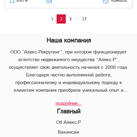
Комнаты:
690 м
...
1
2
3
17
Наша компания
ООО “Алекс-Рекрутинг”, при котором функционирует
агентство недвижимого имущества “Алекс-Р”,
осуществляет свою деятельность начиная с 2006 года.
Благодаря честно выполненной работе,
профессионализму и индивидуальному подходу к
клиентам компания приобрела уникальный опыт и
стабильно занимает лидирующее положение.
подробнее...
В компании “Алекс-Р” предоставляется целый пакет
Главный
услуг, что позволяет клиенту с наименьшими потерями во
времени совершить любые виды сделок в сфере
Об Алекс-Р
недвижимого имущества.
Вакансии