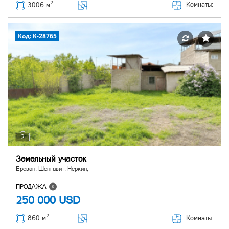
2
Комнаты:
3006 м
Код: K-28765
2
Земельный участок
Ереван, Шенгавит, Неркин,
ПРОДАЖА
250 000
USD
2
Комнаты:
860 м