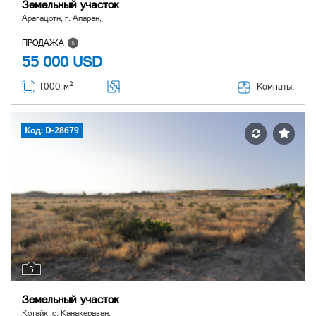
Земельный участок
Арагацотн, г. Апаран,
ПРОДАЖА
55 000
USD
2
Комнаты:
1000 м
Код: D-28679
3
Земельный участок
Котайк, с. Канакераван,