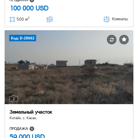
ПРОДАЖА
100 000
USD
2
Комнаты:
500 м
Код: D-28662
2
Земельный участок
Котайк, с. Касах,
ПРОДАЖА
59 000
USD