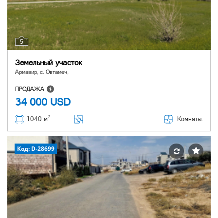
5
Земельный участок
Армавир, с. Овтамеч,
ПРОДАЖА
34 000
USD
2
Комнаты:
1040 м
Код: D-28699