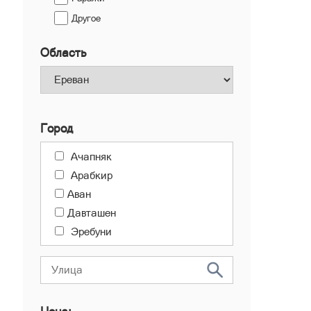
Другое
Область
Город
Ачапняк
Арабкир
Аван
Давташен
Эребуни
Канакер-Зейтун
Центр
Малатия-Себастия
Норк-Мараш