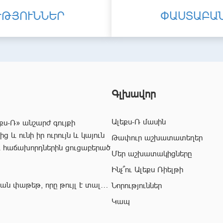
ՒԹՅՈՒՆՆԵՐ
ՓԱՍՏԱԲԱ
Գլխավոր
Ալեքս-Ռ մասին
քս-Ռ» անշարժ գույքի
 և ունի իր ուրույն և կայուն
Թափուր աշխատատեղեր
և հաճախորդներին ցուցաբերած
Մեր աշխատակիցները
Ինչ՞ու Ալեքս Ռիելթի
ան փաթեթ, որը թույլ է տալիս
Նորություններ
ժ գույքի ոլորտում:
Կապ
վ՝ «Ալեքս-Ռ» ընկերության
ահավետ