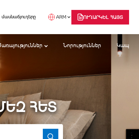
 մասնաճյուղերը
ՈՒՂԱՐԿԵԼ ՀԱՅՏ
Ծառայություններ
Նորություններ
Կապ
ՄԵԶ ՀԵՏ