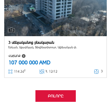
13
3 սենյականոց բնակարան
Երևան, Աջափնյակ, Ֆիզինստիտուտ, Ալիխանյան փ.
ՎԱՃԱՌՔ
107 000 000
AMD
2
3
114.2մ
Հ
. 12/12
ԲՈԼՈՐԸ