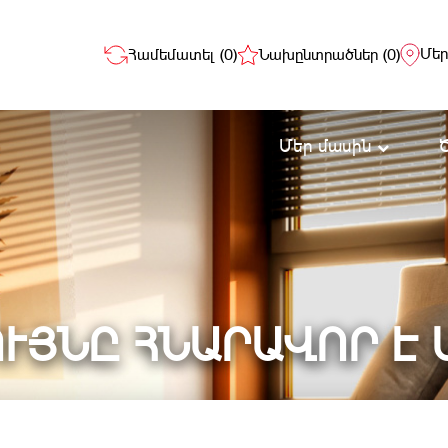
Մեր
Համեմատել (
0
)
Նախընտրածներ (
0
)
Մեր մասին
ՒՅՆԸ ՀՆԱՐԱՎՈՐ Է 