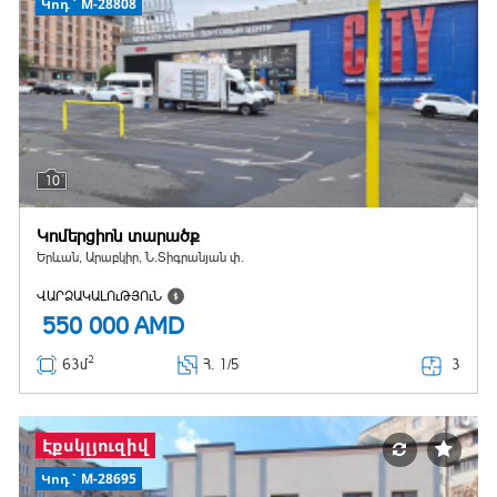
Կոդ` M-28808
10
Կոմերցիոն տարածք
Երևան, Արաբկիր, Ն.Տիգրանյան փ.
ՎԱՐՁԱԿԱԼՈւԹՅՈւՆ
550 000
AMD
2
3
63մ
Հ
. 1/5
Էքսկլյուզիվ
Կոդ` M-28695