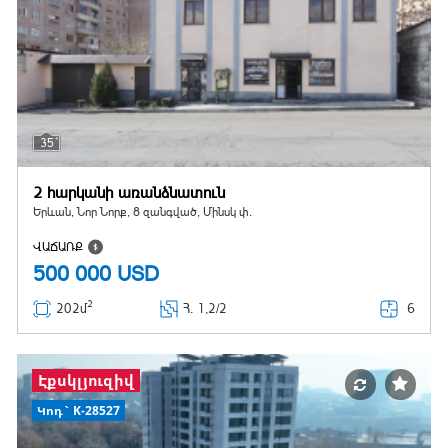
35
2 հարկանի առանձնատուն
Երևան, Նոր Նորք, 8 զանգված, Մինսկ փ.
ՎԱՃԱՌՔ
500 000
USD
2
6
202մ
Հ
. 1,2/2
Էքսկլյուզիվ
Կոդ` K-28527