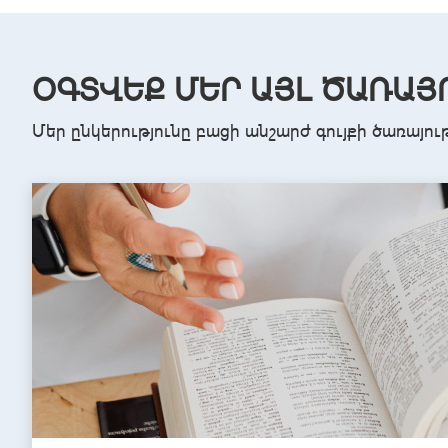
ՕԳՏՎԵՔ ՄԵՐ ԱՅԼ ԾԱՌԱՅ
Մեր ընկերությունը բացի անշարժ գույքի ծառայու