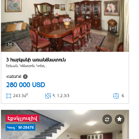
50
3 հարկանի առանձնատուն
Երևան, Կենտրոն, Կոնդ ,
ՎԱՃԱՌՔ
280 000
USD
2
6
243.3մ
Հ
. 1,2,3/3
Էքսկլյուզիվ
Կոդ` M-28476