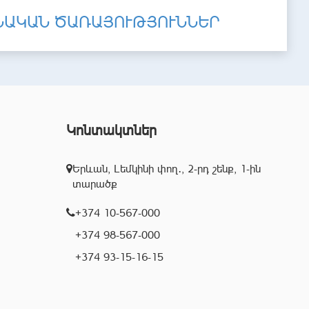
ՆԱԿԱՆ ԾԱՌԱՅՈՒԹՅՈՒՆՆԵՐ
Կոնտակտներ
Երևան, Լեմկինի փող․, 2-րդ շենք, 1-ին
տարածք
+374 10-567-000
+374 98-567-000
+374 93-15-16-15