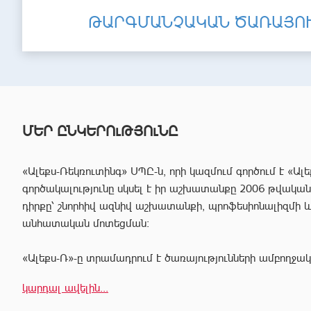
ԹԱՐԳՄԱՆՉԱԿԱՆ ԾԱՌԱՅՈ
ՄԵՐ ԸՆԿԵՐՈւԹՅՈւՆԸ
«Ալեքս-Ռեկռուտինգ» ՍՊԸ-ն, որի կազմում գործում է «Ալե
գործակալությունը սկսել է իր աշխատանքը 2006 թվականից
դիրքը՝ շնորհիվ ազնիվ աշխատանքի, պրոֆեսիոնալիզմի 
անհատական մոտեցման:
«Ալեքս-Ռ»-ը տրամադրում է ծառայությունների ամբողջակ
հաճախորդին արագ իրագործել ցանկացած գործարք անշար
կարդալ ավելին...
Համապատասխան որակավոման և բազմամյա փորձի շնորհի
պրոֆեսիոնալ անձնակազմը Ձեզ կօգնի իրականացնել շ