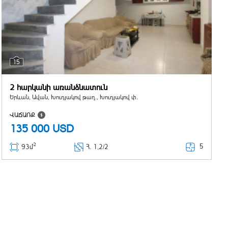
15
2 հարկանի առանձնատուն
Երևան, Ավան, Խուդյակով թաղ., Խուդյակով փ.
ՎԱՃԱՌՔ
135 000
USD
2
5
93մ
Հ
. 1,2/2