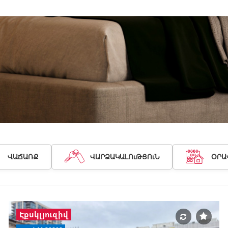
ՎԱՃԱՌՔ
ՎԱՐՁԱԿԱԼՈւԹՅՈւՆ
ՕՐԱ
Էքսկլյուզիվ