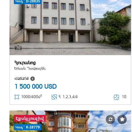
Կոդ` D-28835
70
Հյուրանոց
Երևան, Դավթաշեն,
ՎԱՃԱՌՔ
1 500 000
USD
2
10
1000/400մ
Հ
. 1,2,3,4/4
Էքսկլյուզիվ
Կոդ` K-28779