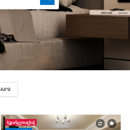
ՎԱՐՁ
Էքսկլյուզիվ