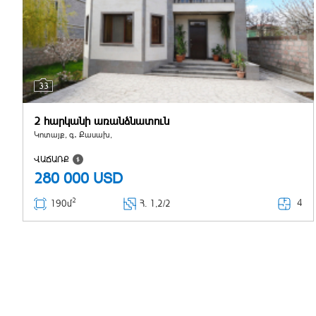
33
2 հարկանի առանձնատուն
Կոտայք, գ․ Քասախ,
ՎԱՃԱՌՔ
280 000
USD
2
4
190մ
Հ
. 1,2/2