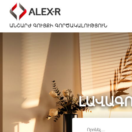
ԱՆՇԱՐԺ ԳՈՒՅՔԻ ԳՈՐԾԱԿԱԼՈՒԹՅՈՒՆ
ԼԱՎԱԳՈ