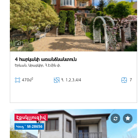
47
4 հարկանի առանձնանտուն
Երևան, Արաբկիր, Հ.Էմին փ.
2
7
470մ
Հ
. 1,2,3,4/4
Էքսկլյուզիվ
Կոդ` M-28656