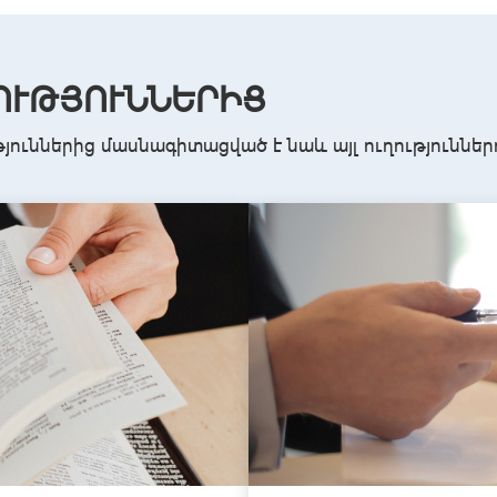
ՈՒԹՅՈՒՆՆԵՐԻՑ
թյուններից մասնագիտացված է նաև այլ ուղություններ