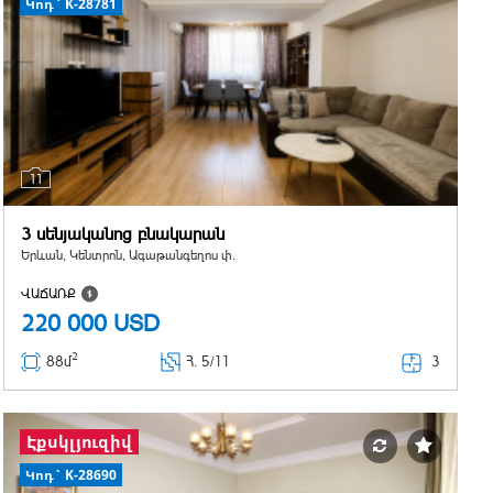
Կոդ` K-28781
11
3 սենյականոց բնակարան
Երևան, Կենտրոն, Ագաթանգեղոս փ.
ՎԱՃԱՌՔ
220 000
USD
2
3
88մ
Հ
. 5/11
Էքսկլյուզիվ
Կոդ` K-28690