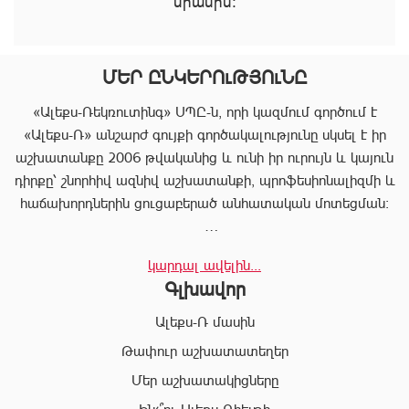
միասին։
ՄԵՐ ԸՆԿԵՐՈւԹՅՈւՆԸ
«Ալեքս-Ռեկռուտինգ» ՍՊԸ-ն, որի կազմում գործում է
«Ալեքս-Ռ» անշարժ գույքի գործակալությունը սկսել է իր
աշխատանքը 2006 թվականից և ունի իր ուրույն և կայուն
դիրքը՝ շնորհիվ ազնիվ աշխատանքի, պրոֆեսիոնալիզմի և
հաճախորդներին ցուցաբերած անհատական մոտեցման:
«Ալեքս-Ռ»-ը տրամադրում է ծառայությունների
կարդալ ավելին...
ամբողջական փաթեթ, որը թույլ է տալիս հաճախորդին
Գլխավոր
արագ իրագործել ցանկացած գործարք անշարժ գույքի
ոլորտում:
Ալեքս-Ռ մասին
Համապատասխան որակավոման և բազմամյա փորձի
Թափուր աշխատատեղեր
շնորհիվ՝ «Ալեքս-Ռ» ընկերության պրոֆեսիոնալ
Մեր աշխատակիցները
անձնակազմը Ձեզ կօգնի իրականացնել շահավետ
գործարքներ՝ ապահովելով գործարքի գաղտնիությունը, և