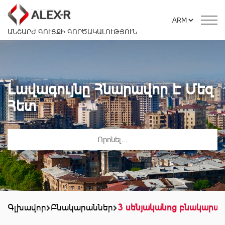
ԱՆՇԱՐԺ ԳՈՒՅՔԻ ԳՈՐԾԱԿԱԼՈՒԹՅՈՒՆ
Լավագույնը Հնարավոր Է Մեզ
Հետ
Գլխավոր
Բնակարաններ
3 սենյականոց բնակարա