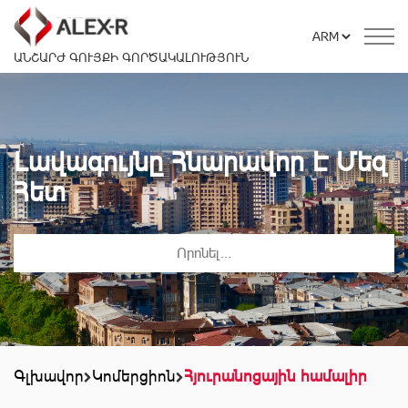
ԱՆՇԱՐԺ ԳՈՒՅՔԻ ԳՈՐԾԱԿԱԼՈՒԹՅՈՒՆ
Լավագույնը Հնարավոր Է Մեզ
Հետ
Գլխավոր
Կոմերցիոն
Հյուրանոցային համալիր