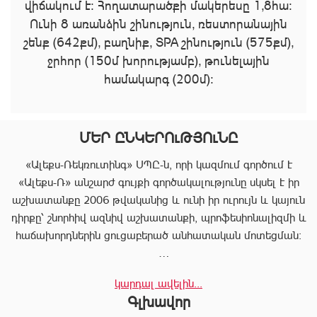
վիճակում է։ Հողատարածքի մակերեսը 1,8հա։
Ունի 8 առանձին շինություն, ռեստորանային
շենք (642քմ), բաղնիք, SPA շինություն (575քմ),
ջրհոր (150մ խորությամբ), թունելային
համակարգ (200մ)։
ՄԵՐ ԸՆԿԵՐՈւԹՅՈւՆԸ
«Ալեքս-Ռեկռուտինգ» ՍՊԸ-ն, որի կազմում գործում է
«Ալեքս-Ռ» անշարժ գույքի գործակալությունը սկսել է իր
աշխատանքը 2006 թվականից և ունի իր ուրույն և կայուն
դիրքը՝ շնորհիվ ազնիվ աշխատանքի, պրոֆեսիոնալիզմի և
հաճախորդներին ցուցաբերած անհատական մոտեցման:
«Ալեքս-Ռ»-ը տրամադրում է ծառայությունների
կարդալ ավելին...
ամբողջական փաթեթ, որը թույլ է տալիս հաճախորդին
Գլխավոր
արագ իրագործել ցանկացած գործարք անշարժ գույքի