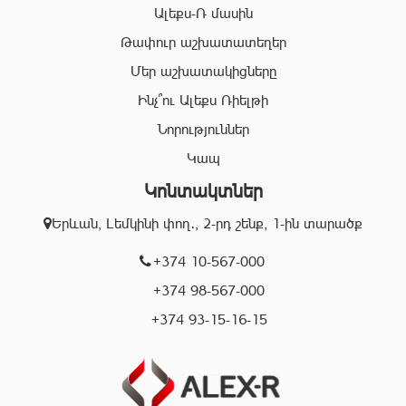
ոլորտում:
Ալեքս-Ռ մասին
Համապատասխան որակավոման և բազմամյա փորձի
Թափուր աշխատատեղեր
շնորհիվ՝ «Ալեքս-Ռ» ընկերության պրոֆեսիոնալ
Մեր աշխատակիցները
անձնակազմը Ձեզ կօգնի իրականացնել շահավետ
գործարքներ՝ ապահովելով գործարքի գաղտնիությունը, և
Ինչ՞ու Ալեքս Ռիելթի
զերծ մնալ գործարքի ընթացքում բարձր ռիսկերից՝
Նորություններ
հասցնելով դրանք նվազագույնի:
Կապ
Կոնտակտներ
«Ալեքս-Ռ» ընկերության իրավաբանական բաժնի
աշխատակիցները կապահովեն Ձեր գործարքների
Երևան, Լեմկինի փող․, 2-րդ շենք, 1-ին տարածք
օրինականությունը, փաստաթղթերի ճշտությունը և
ծագած ցանկացած խնդիրների արագ և որակյալ
+374 10-567-000
լուծումը:
+374 98-567-000
+374 93-15-16-15
Մենք գործում ենք Երևան քաղաքի տարբեր
համայնքներում և պատրաստ ենք օգնելու Ձեզ
կատարել ճիշտ, արագ և շահավետ գործարքներ: