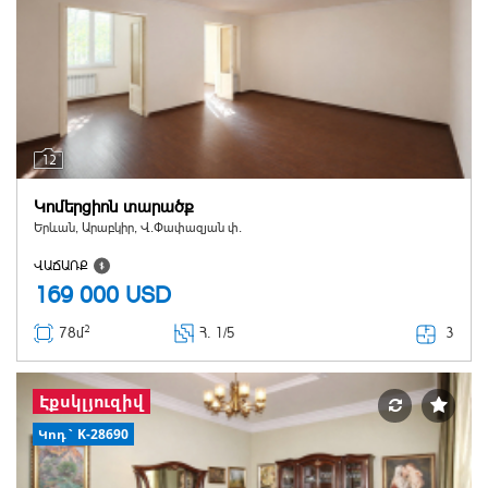
12
Կոմերցիոն տարածք
Երևան, Արաբկիր, Վ.Փափազյան փ.
ՎԱՃԱՌՔ
169 000
USD
2
3
78մ
Հ
. 1/5
Էքսկլյուզիվ
Կոդ` K-28690