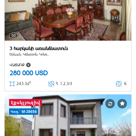
50
3 հարկանի առանձնատուն
Երևան, Կենտրոն, Կոնդ ,
ՎԱՃԱՌՔ
280 000
USD
2
6
243.3մ
Հ
. 1,2,3/3
Էքսկլյուզիվ
Կոդ` M-28656