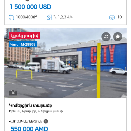
1 500 000
USD
2
10
1000/400մ
Հ
. 1,2,3,4/4
Էքսկլյուզիվ
Կոդ` M-28808
10
Կոմերցիոն տարածք
Երևան, Արաբկիր, Ն.Տիգրանյան փ.
ՎԱՐՁԱԿԱԼՈւԹՅՈւՆ
550 000
AMD