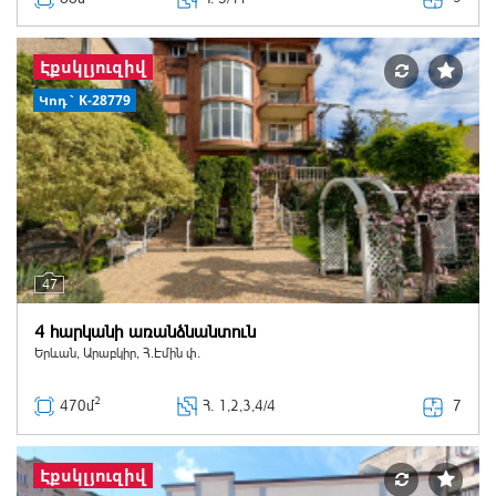
Էքսկլյուզիվ
Կոդ` K-28779
47
4 հարկանի առանձնանտուն
Երևան, Արաբկիր, Հ.Էմին փ.
2
7
470մ
Հ
. 1,2,3,4/4
Էքսկլյուզիվ