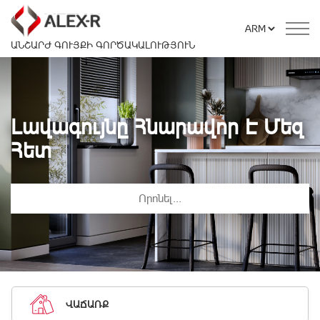
ԱՆՇԱՐԺ ԳՈՒՅՔԻ ԳՈՐԾԱԿԱԼՈՒԹՅՈՒՆ
Լավագույնը Հնարավոր Է Մեզ
Հետ
ՎԱՃԱՌՔ