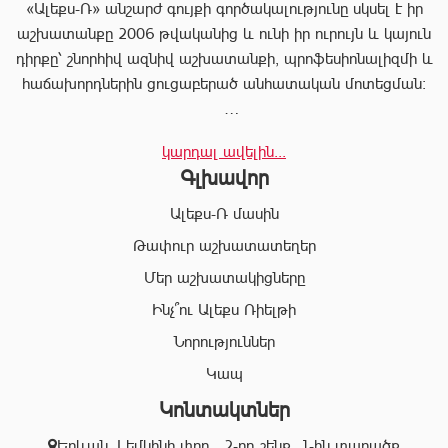
«Ալեքս-Ռ» անշարժ գույքի գործակալությունը սկսել է իր
աշխատանքը 2006 թվականից և ունի իր ուրույն և կայուն
դիրքը՝ շնորհիվ ազնիվ աշխատանքի, պրոֆեսիոնալիզմի և
հաճախորդներին ցուցաբերած անհատական մոտեցման:
«Ալեքս-Ռ»-ը տրամադրում է ծառայությունների
կարդալ ավելին...
ամբողջական փաթեթ, որը թույլ է տալիս հաճախորդին
Գլխավոր
արագ իրագործել ցանկացած գործարք անշարժ գույքի
ոլորտում:
Ալեքս-Ռ մասին
Համապատասխան որակավոման և բազմամյա փորձի
Թափուր աշխատատեղեր
շնորհիվ՝ «Ալեքս-Ռ» ընկերության պրոֆեսիոնալ
Մեր աշխատակիցները
անձնակազմը Ձեզ կօգնի իրականացնել շահավետ
գործարքներ՝ ապահովելով գործարքի գաղտնիությունը, և
Ինչ՞ու Ալեքս Ռիելթի
զերծ մնալ գործարքի ընթացքում բարձր ռիսկերից՝
Նորություններ
հասցնելով դրանք նվազագույնի:
Կապ
Կոնտակտներ
«Ալեքս-Ռ» ընկերության իրավաբանական բաժնի
աշխատակիցները կապահովեն Ձեր գործարքների
Երևան, Լեմկինի փող․, 2-րդ շենք, 1-ին տարածք