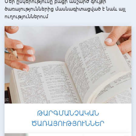
Մեր ընկերությունը բացի անշարժ գույքի
ծառայություններից մասնագիտացված է նաև այլ
ուղություններում
ԹԱՐԳՄԱՆՉԱԿԱՆ
ԾԱՌԱՅՈՒԹՅՈՒՆՆԵՐ