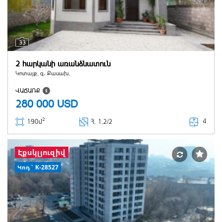
33
2 հարկանի առանձնատուն
Կոտայք, գ․ Քասախ,
ՎԱՃԱՌՔ
280 000
USD
2
4
190մ
Հ
. 1,2/2
Էքսկլյուզիվ
Կոդ` K-28527