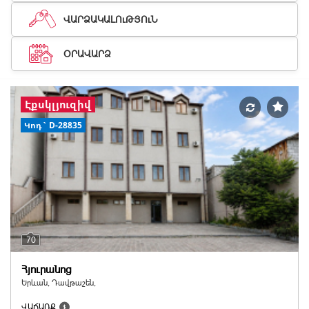
ՎԱՐՁԱԿԱԼՈւԹՅՈւՆ
ՕՐԱՎԱՐՁ
Էքսկլյուզիվ
Կոդ` D-28835
70
Հյուրանոց
Երևան, Դավթաշեն,
ՎԱՃԱՌՔ