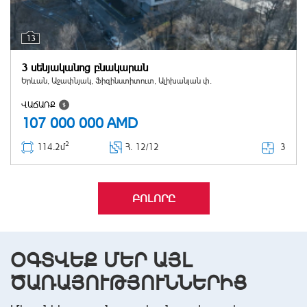
13
3 սենյականոց բնակարան
Երևան, Աջափնյակ, Ֆիզինստիտուտ, Ալիխանյան փ.
ՎԱՃԱՌՔ
107 000 000
AMD
2
3
114.2մ
Հ
. 12/12
ԲՈԼՈՐԸ
ՕԳՏՎԵՔ ՄԵՐ ԱՅԼ
ԾԱՌԱՅՈՒԹՅՈՒՆՆԵՐԻՑ