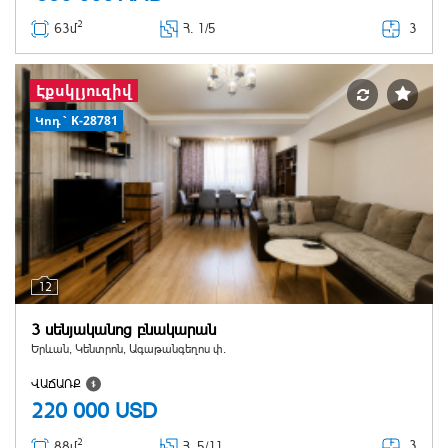
2
3
63մ
Հ
. 1/5
Էքսկլյուզիվ
Կոդ` K-28781
12
3 սենյականոց բնակարան
Երևան, Կենտրոն, Ագաթանգեղոս փ.
ՎԱՃԱՌՔ
220 000
USD
2
3
88մ
Հ
. 5/11