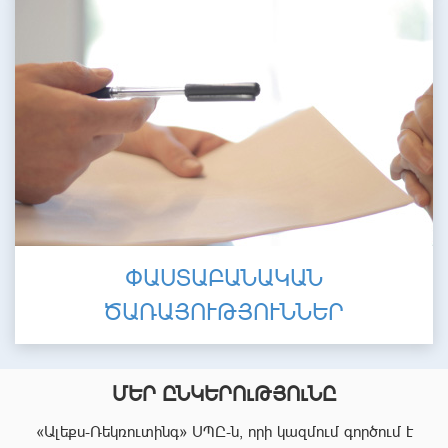
ՓԱՍՏԱԲԱՆԱԿԱՆ
ԾԱՌԱՅՈՒԹՅՈՒՆՆԵՐ
ՄԵՐ ԸՆԿԵՐՈւԹՅՈւՆԸ
«Ալեքս-Ռեկռուտինգ» ՍՊԸ-ն, որի կազմում գործում է