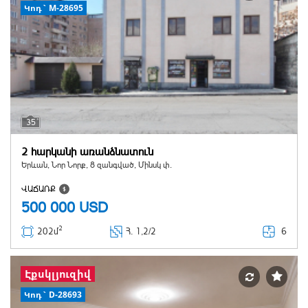
Կոդ` M-28695
35
2 հարկանի առանձնատուն
Երևան, Նոր Նորք, 8 զանգված, Մինսկ փ.
ՎԱՃԱՌՔ
500 000
USD
2
6
202մ
Հ
. 1,2/2
Էքսկլյուզիվ
Կոդ` D-28693