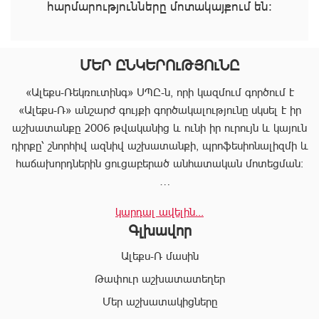
հարմարությունները մոտակայքում են։
ՄԵՐ ԸՆԿԵՐՈւԹՅՈւՆԸ
«Ալեքս-Ռեկռուտինգ» ՍՊԸ-ն, որի կազմում գործում է
«Ալեքս-Ռ» անշարժ գույքի գործակալությունը սկսել է իր
աշխատանքը 2006 թվականից և ունի իր ուրույն և կայուն
դիրքը՝ շնորհիվ ազնիվ աշխատանքի, պրոֆեսիոնալիզմի և
հաճախորդներին ցուցաբերած անհատական մոտեցման:
«Ալեքս-Ռ»-ը տրամադրում է ծառայությունների
կարդալ ավելին...
ամբողջական փաթեթ, որը թույլ է տալիս հաճախորդին
Գլխավոր
արագ իրագործել ցանկացած գործարք անշարժ գույքի
ոլորտում:
Ալեքս-Ռ մասին
Համապատասխան որակավոման և բազմամյա փորձի
Թափուր աշխատատեղեր
շնորհիվ՝ «Ալեքս-Ռ» ընկերության պրոֆեսիոնալ
Մեր աշխատակիցները
անձնակազմը Ձեզ կօգնի իրականացնել շահավետ