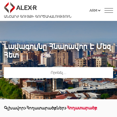
ԱՆՇԱՐԺ ԳՈՒՅՔԻ ԳՈՐԾԱԿԱԼՈՒԹՅՈՒՆ
Լավագույնը Հնարավոր Է Մեզ
Հետ
Գլխավոր
Հողատարածքներ
Հողատարածք