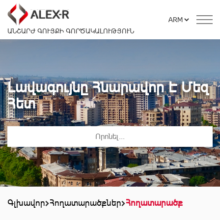
ԱՆՇԱՐԺ ԳՈՒՅՔԻ ԳՈՐԾԱԿԱԼՈՒԹՅՈՒՆ
Լավագույնը Հնարավոր Է Մեզ
Հետ
Գլխավոր
Հողատարածքներ
Հողատարածք