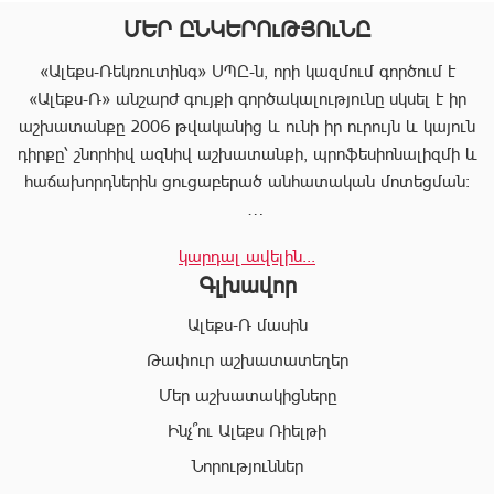
ՄԵՐ ԸՆԿԵՐՈւԹՅՈւՆԸ
«Ալեքս-Ռեկռուտինգ» ՍՊԸ-ն, որի կազմում գործում է
«Ալեքս-Ռ» անշարժ գույքի գործակալությունը սկսել է իր
աշխատանքը 2006 թվականից և ունի իր ուրույն և կայուն
դիրքը՝ շնորհիվ ազնիվ աշխատանքի, պրոֆեսիոնալիզմի և
հաճախորդներին ցուցաբերած անհատական մոտեցման:
«Ալեքս-Ռ»-ը տրամադրում է ծառայությունների
կարդալ ավելին...
ամբողջական փաթեթ, որը թույլ է տալիս հաճախորդին
Գլխավոր
արագ իրագործել ցանկացած գործարք անշարժ գույքի
ոլորտում:
Ալեքս-Ռ մասին
Համապատասխան որակավոման և բազմամյա փորձի
Թափուր աշխատատեղեր
շնորհիվ՝ «Ալեքս-Ռ» ընկերության պրոֆեսիոնալ
Մեր աշխատակիցները
անձնակազմը Ձեզ կօգնի իրականացնել շահավետ
գործարքներ՝ ապահովելով գործարքի գաղտնիությունը, և
Ինչ՞ու Ալեքս Ռիելթի
զերծ մնալ գործարքի ընթացքում բարձր ռիսկերից՝
Նորություններ
հասցնելով դրանք նվազագույնի: