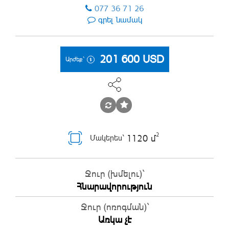
077 36 71 26
գրել նամակ
201 600
USD
Արժեք`
2
1120 մ
Մակերես`
Ջուր (խմելու)`
Հնարավորություն
Ջուր (ոռոգման)`
Առկա չէ