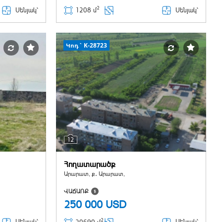
2
Սենյակ՝
Սենյակ՝
1208 մ
Կոդ` K-28723
12
Հողատարածք
Արարատ, ք․ Արարատ,
ՎԱՃԱՌՔ
250 000
USD
2
Սենյակ՝
Սենյակ՝