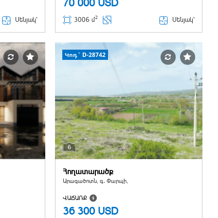
70 000
USD
2
Սենյակ՝
Սենյակ՝
3006 մ
Կոդ` D-28742
6
Հողատարածք
Արագածոտն, գ․ Փարպի,
ՎԱՃԱՌՔ
36 300
USD