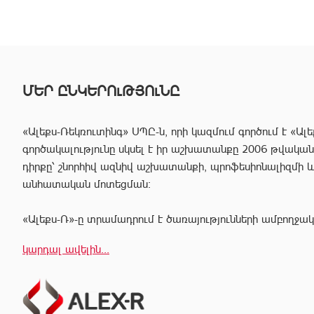
ՄԵՐ ԸՆԿԵՐՈւԹՅՈւՆԸ
«Ալեքս-Ռեկռուտինգ» ՍՊԸ-ն, որի կազմում գործում է «Ալե
գործակալությունը սկսել է իր աշխատանքը 2006 թվականից
դիրքը՝ շնորհիվ ազնիվ աշխատանքի, պրոֆեսիոնալիզմի 
անհատական մոտեցման:
«Ալեքս-Ռ»-ը տրամադրում է ծառայությունների ամբողջակ
հաճախորդին արագ իրագործել ցանկացած գործարք անշար
կարդալ ավելին...
Համապատասխան որակավոման և բազմամյա փորձի շնորհի
պրոֆեսիոնալ անձնակազմը Ձեզ կօգնի իրականացնել շ
գործարքներ՝ ապահովելով գործարքի գաղտնիությունը, և
ընթացքում բարձր ռիսկերից՝ հասցնելով դրանք նվազագու