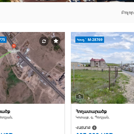
Բոլո
775
Կոդ` M-28769
5
րածք
Հողատարածք
Պռոշյան,
Կոտայք, գ․ Պռոշյան,
ՎԱՃԱՌՔ