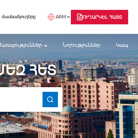
 մասնաճյուղերը
ՈՒՂԱՐԿԵԼ ՀԱՅՏ
Ծառայություններ
Նորություններ
Կապ
ՄԵԶ ՀԵՏ