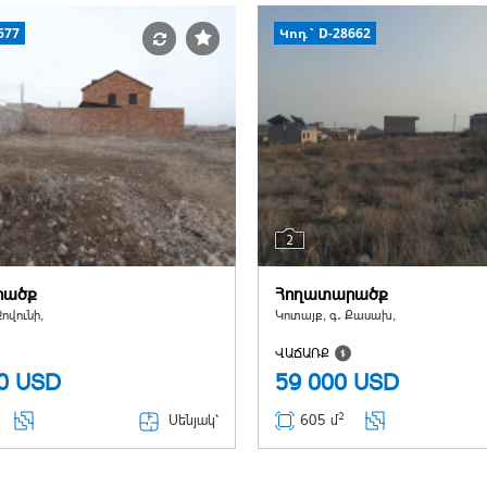
677
Կոդ` D-28662
2
րածք
Հողատարածք
ովունի,
Կոտայք, գ․ Քասախ,
ՎԱՃԱՌՔ
00
USD
59 000
USD
2
Սենյակ՝
605 մ