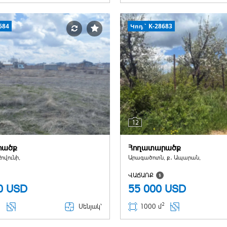
684
Կոդ` K-28683
12
րածք
Հողատարածք
ովունի,
Արագածոտն, ք․ Ապարան,
ՎԱՃԱՌՔ
00
USD
55 000
USD
2
Սենյակ՝
1000 մ