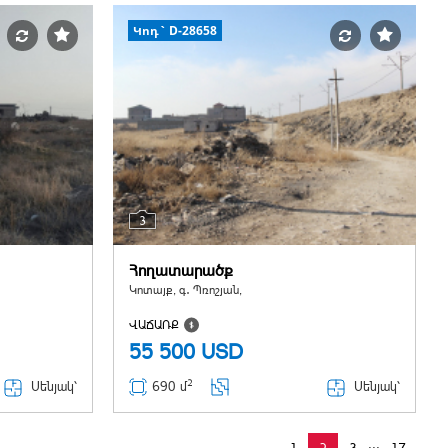
Կոդ` D-28658
3
Հողատարածք
Կոտայք, գ․ Պռոշյան,
ՎԱՃԱՌՔ
55 500
USD
2
Սենյակ՝
Սենյակ՝
690 մ
...
1
2
3
17