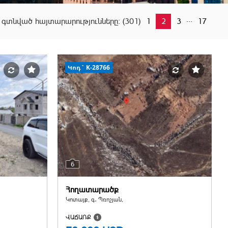
...
ր գտնված հայտարարությունները:
(301)
1
2
3
17
Կոդ` K-28766
6
Հողատարածք
Կոտայք, գ․ Պռոշյան,
ՎԱՃԱՌՔ