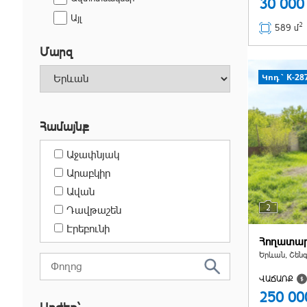
30 00
Այլ
2
589 մ
Մարզ
Կոդ` K-28
Համայնք
Աջափնյակ
Արաբկիր
Ավան
2
Դավթաշեն
Էրեբունի
Հողատա
Քանաքեռ-Զեյթուն
Երևան, Շենգ
Կենտրոն
ՎԱՃԱՌՔ
Մալաթիա-Սեբաստիա
250 0
Նորք-Մարաշ