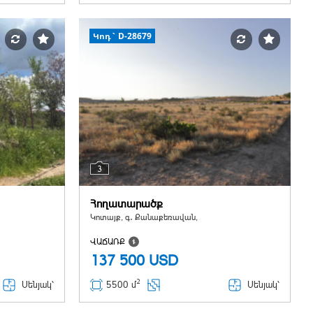
Կոդ` D-28679
3
Հողատարածք
Կոտայք, գ․ Քանաքեռավան,
ՎԱՃԱՌՔ
137 500
USD
2
Սենյակ՝
Սենյակ՝
5500 մ