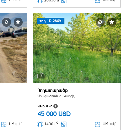
20690 մ
Կոդ` D-28691
7
Հողատարածք
Արագածոտն, գ․ Կարբի,
ՎԱՃԱՌՔ
45 000
USD
2
Սենյակ՝
Սենյակ՝
1400 մ