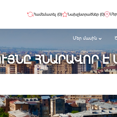
Մեր
Համեմատել (
0
)
Նախընտրածներ (
0
)
Մեր մասին
ՒՅՆԸ ՀՆԱՐԱՎՈՐ Է 