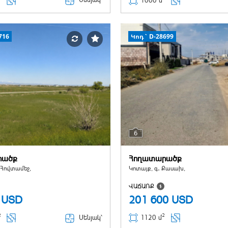
1000 մ
716
Կոդ` D-28699
6
րածք
Հողատարածք
 Հովտամեջ,
Կոտայք, գ․ Քասախ,
ՎԱՃԱՌՔ
0
USD
201 600
USD
2
2
Սենյակ՝
1120 մ