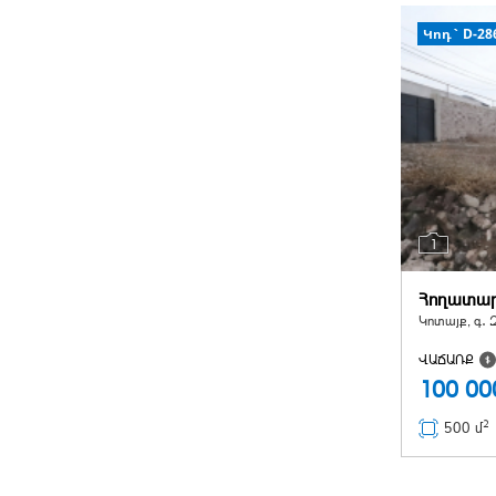
Կոդ` D-28
1
Հողատա
Կոտայք, գ․ Զ
ՎԱՃԱՌՔ
100 0
2
500 մ