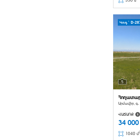
550 մ
Կոդ` D-28
5
Հողատա
Արմավիր, գ․
ՎԱՃԱՌՔ
34 00
1040 մ