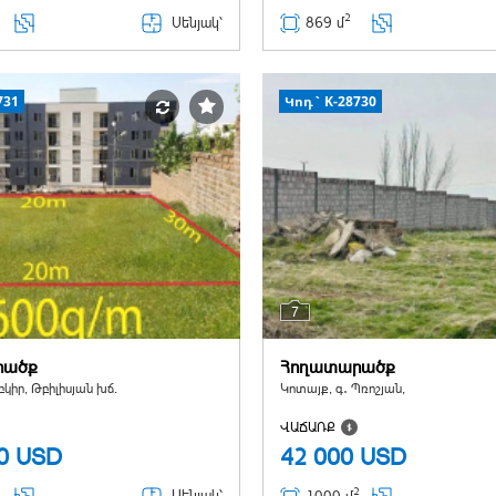
2
Սենյակ՝
869 մ
731
Կոդ` K-28730
7
րածք
Հողատարածք
կիր, Թբիլիսյան խճ.
Կոտայք, գ․ Պռոշյան,
ՎԱՃԱՌՔ
00
USD
42 000
USD
2
Սենյակ՝