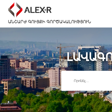
ԱՆՇԱՐԺ ԳՈՒՅՔԻ ԳՈՐԾԱԿԱԼՈՒԹՅՈՒՆ
ԼԱՎԱԳՈ