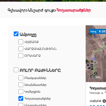
Գլխավոր
Անշարժ գույք
Հողատարածքներ
Կոդ` K-28
Ամբողջը
ՎԱՃԱՌՔ
ՎԱՐՁԱԿԱԼՈւԹՅՈւՆ
ՕՐԱՎԱՐՁ
ԲՈԼՈՐ ԲԱԺԻՆՆԵՐԸ
1
Բնակարաններ
Առանձնատներ
Հողատա
Կոմերցիոն
Կոտայք, գ․ 
Հողատարածքներ
ՎԱՃԱՌՔ
Ավտոտնակներ