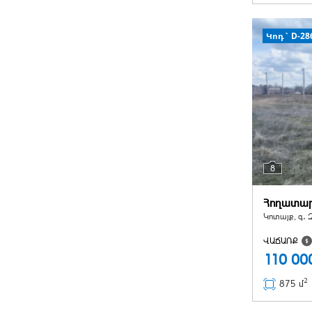
Կոդ` D-28
8
Հողատա
Կոտայք, գ․ Զ
ՎԱՃԱՌՔ
110 0
2
875 մ