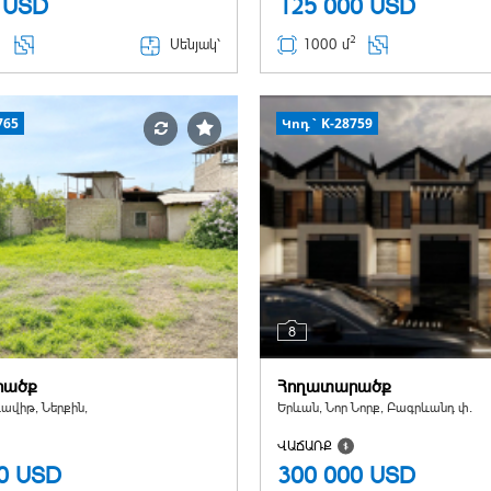
0
USD
125 000
USD
2
Սենյակ՝
1000 մ
765
Կոդ` K-28759
8
րածք
Հողատարածք
ավիթ, Ներքին,
Երևան, Նոր Նորք, Բագրևանդ փ.
ՎԱՃԱՌՔ
00
USD
300 000
USD