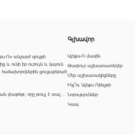
Գլխավոր
Ալեքս-Ռ մասին
քս-Ռ» անշարժ գույքի
 և ունի իր ուրույն և կայուն
Թափուր աշխատատեղեր
և հաճախորդներին ցուցաբերած
Մեր աշխատակիցները
Ինչ՞ու Ալեքս Ռիելթի
ան փաթեթ, որը թույլ է տալիս
Նորություններ
ժ գույքի ոլորտում:
Կապ
վ՝ «Ալեքս-Ռ» ընկերության
ահավետ
 զերծ մնալ գործարքի
յնի: