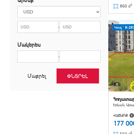
Արժեք`
2
Նոր Նորք
860 մ
Նուբարաշեն
Շենգավիթ
-
Կոդ` K-28
Մակերես
-
Մաքրել
8
Հողատա
Երևան, Արաբ
ՎԱՃԱՌՔ
177 0
2